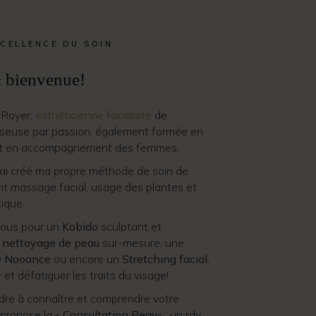
XCELLENCE DU SOIN
 bienvenue!
e Royer,
esthéticienne facialiste
de
seuse par passion, également formée en
et en accompagnement des femmes.
’ai créé ma propre méthode de soin de
t massage facial, usage des plantes et
ique.
ous pour un
Kobido
sculptant et
n
nettoyage de peau
sur-mesure, une
 Nooance
ou encore un
Stretching facial
,
r et défatiguer les traits du visage!
dre à connaître et comprendre votre
 propose la «
Consultation Peau
« : un rdv