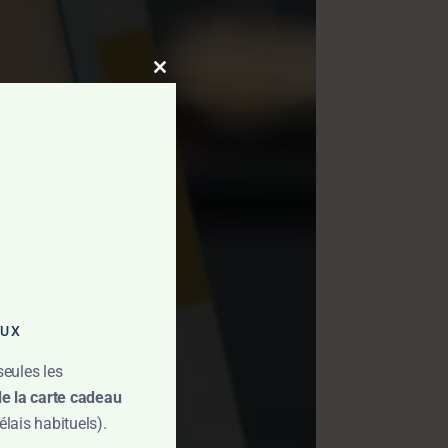
Close
this
module
AUX
seules les
de la carte cadeau
lais habituels).