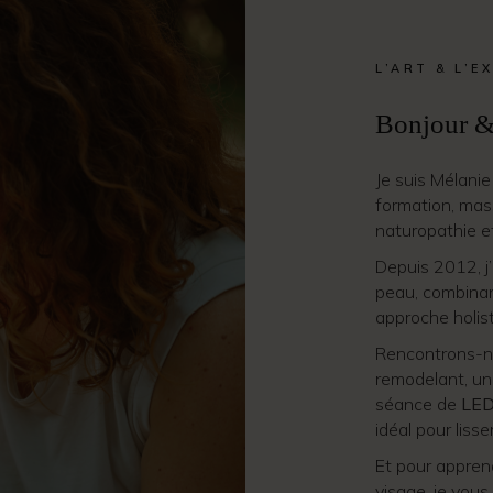
L’ART & L’E
Bonjour &
Je suis Mélani
formation, mas
naturopathie 
Depuis 2012, j
peau, combinan
approche holist
Rencontrons-n
remodelant, u
séance de
LED
idéal pour lisse
Et pour appren
visage, je vous