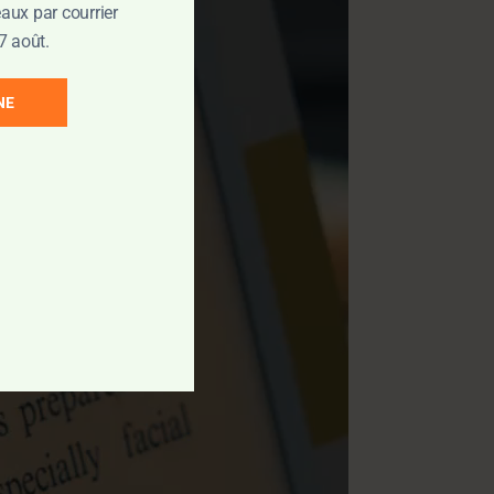
aux par courrier
7 août.
NE