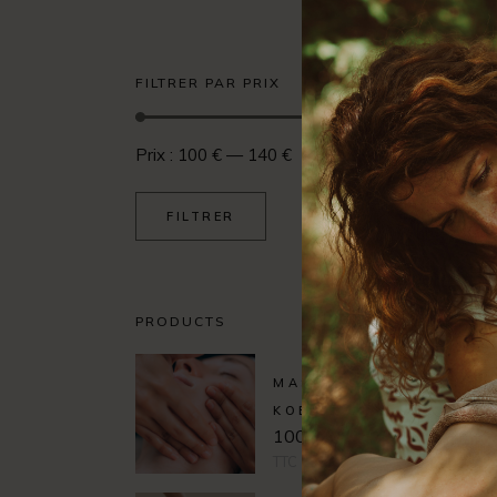
FILTRER PAR PRIX
Prix :
100 €
—
140 €
FILTRER
PRODUCTS
MASSAGE
KOBIDO 60'
100,00
€
TTC