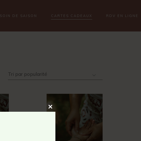
SOIN DE SAISON
CARTES CADEAUX
RDV EN LIGNE
Tri par popularité
Close
this
module