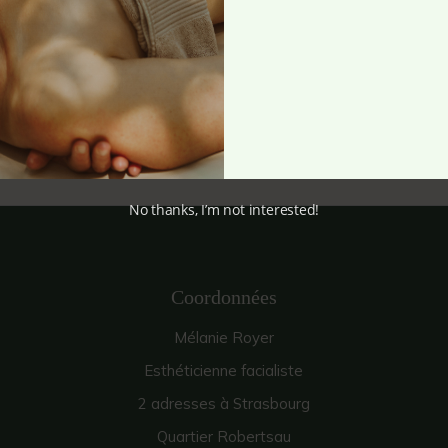
No thanks, I’m not interested!
Coordonnées
Mélanie Royer
Esthéticienne facialiste
2 adresses à Strasbourg
Quartier Robertsau