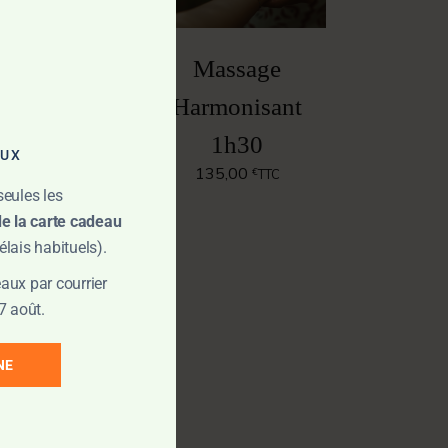
Massage
t
Harmonisant
1h30
AUX
135,00
€
TTC
seules les
de la carte cadeau
lais habituels).
aux par courrier
7 août.
NE