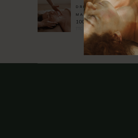
DREAM
MASSAGE 60'
100,00
€
TTC