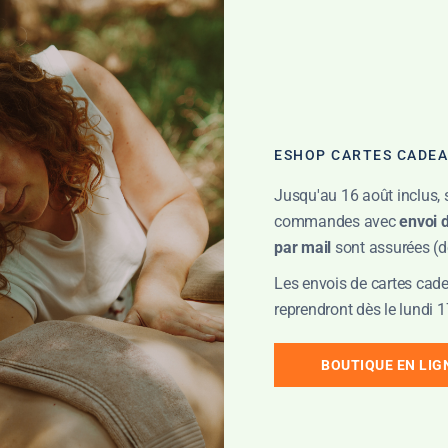
Massage
Massage
Harmonisant 1h
Harmonisan
100,00
€
TTC
1h15
ESHOP CARTES CADE
120,00
€
TTC
Jusqu'au 16 août inclus, 
commandes avec
envoi 
par mail
sont assurées (dé
Les envois de cartes cade
reprendront dès le lundi 1
BOUTIQUE EN LIG