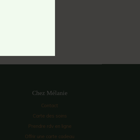
Chez Mélanie
Contact
Carte des soins
Prendre rdv en ligne
Offrir une carte cadeau