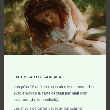
Catégorie :
Massages Corps
Avis (0)
AVIS
ESHOP CARTES CADEAUX
Il n’y a pas encore d’avis.
Seuls les clients connectés ayant acheté
Jusqu'au 16 août inclus, seules les commandes
ce produit ont la possibilité de laisser un
avec
envoi de la carte cadeau par mail
sont
avis.
assurées (délais habituels).
Les envois de cartes cadeaux par courrier