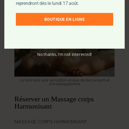
reprendront dès le lundi 17 août.
BOUTIQUE EN LIGNE
No thanks, I’m not interested!
Le lomi lomi: une sensation unique de bercement et
d'enveloppement
Réserver un Massage corps
Harmonisant
MASSAGE CORPS HARMONISANT