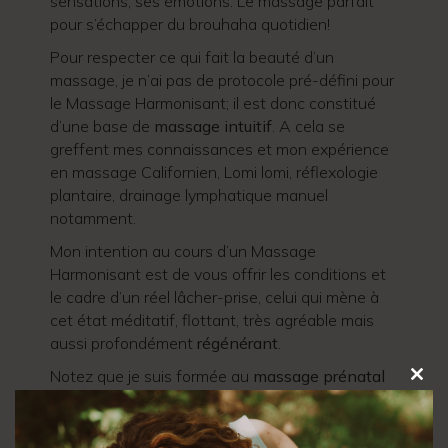
sensations, ses émotions. Le massage parfait
pour s’échapper du brouhaha quotidien!
Pour respecter ce qui fait la beauté d’un
massage, je n’ai pas de protocole pré-défini pour
le Massage Harmonisant; il est donc constitué
d’une base de
massage intuitif
. A cela se
greffent mes connaissances et mon expérience
en massage Californien, Lomi lomi, réflexologie
plantaire, drainage lymphatique manuel
notamment.
Mon intention au cours d’un Massage
Harmonisant est de vous offrir les conditions et
le cadre d’un réel lâcher-prise, celui qui mène à
cet état méditatif, flottant, très agréable mais
aussi profondément
régénérant
.
Notez que je suis formée au
massage prénatal
Clos
et que je peux vous proposer une déclinaison de
this
modu
mon Massage Harmonisant dès le 2ème
trimestre de grossesse.