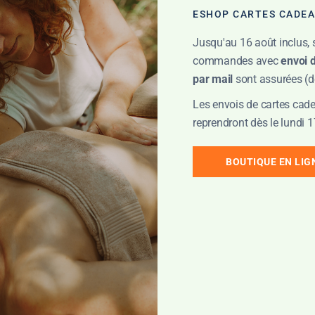
ESHOP CARTES CADE
Jusqu'au 16 août inclus, 
té créée en 1971, et n’a cessé de proposer
commandes avec
envoi 
e à Saint-Remy-en-Bouzemont-Saint-Genest-
par mail
sont assurées (dé
abrique toutes sortes de bidules supers p
Les envois de cartes cade
reprendront dès le lundi 1
BOUTIQUE EN LIG
e de WordPress, vous devriez vous rendre sur
votre tableau de b
-vous bien !