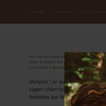
ACCUEIL
A PROPOS
CARTE DES 
Ceci est une page d’exemple. C’est différent 
(dans la plupart des thèmes). La plupart des
ressembler à quelque chose comme cela :
Bonjour ! Je suis un mécanicien 
super chien baptisé Russell, et 
balades sur la plage au coucher 