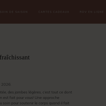
SOIN DE SAISON
CARTES CADEAUX
RDV EN LIGNE
fraîchissant
é 2026.
ée, des jambes légères, c’est tout ce dont
in est fait pour vous! Une approche
 soin pour soutenir le corps quand il fait