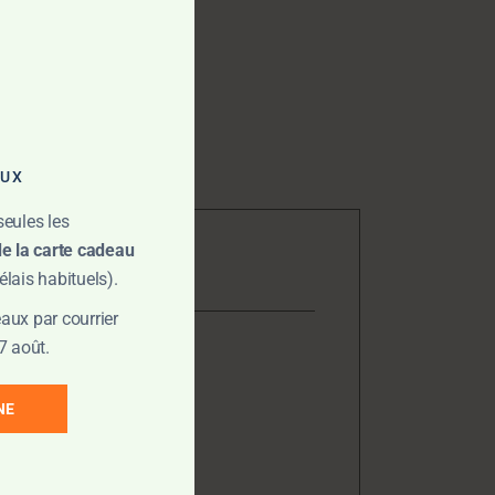
AUX
seules les
de la carte cadeau
lais habituels).
aux par courrier
7 août.
NE