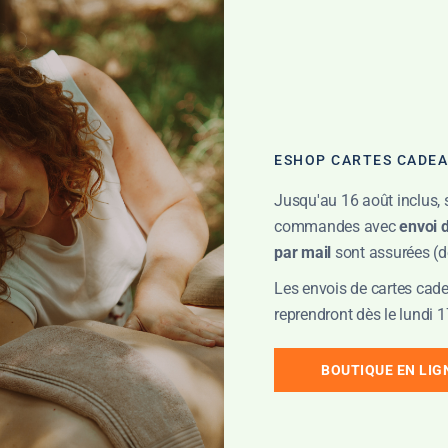
ESHOP CARTES CADE
Jusqu'au 16 août inclus, 
commandes avec
envoi 
par mail
sont assurées (dé
Les envois de cartes cade
reprendront dès le lundi 1
BOUTIQUE EN LIG
 ce produit ont la possibilité de laisser un avis.