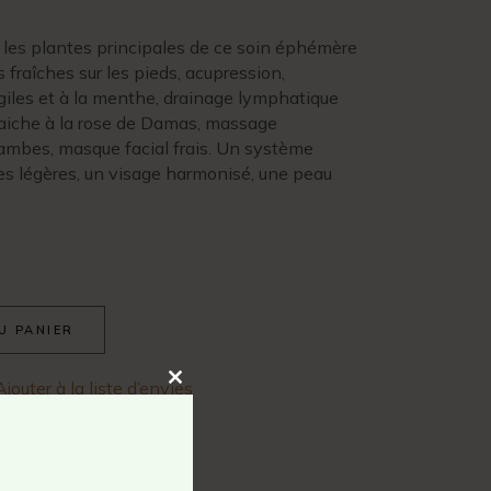
 les plantes principales de ce soin éphémère
 fraîches sur les pieds, acupression,
iles et à la menthe, drainage lymphatique
fraiche à la rose de Damas, massage
ambes, masque facial frais. Un système
es légères, un visage harmonisé, une peau
U PANIER
Ajouter à la liste d’envies
Close
this
module
 massages visage