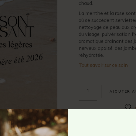
chaud.
La menthe et la rose sont
où se succèdent serviettes
nettoyage de peau aux arg
du visage, pulvérisation 
aromatique drainant des j
nerveux apaisé, des jamb
réhydratée.
Tout savoir sur ce soin
AJOUTER A
Catégorie :
Les soins &