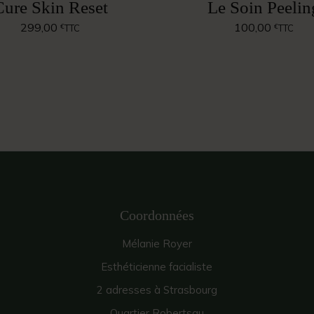
Cure Skin Reset
Le Soin Peelin
299,00
100,00
€
€
TTC
TTC
Coordonnées
Mélanie Royer
Esthéticienne facialiste
2 adresses à Strasbourg
Quartier Robertsau