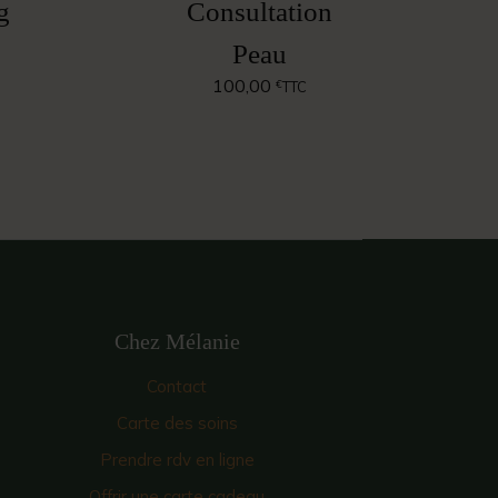
g
Consultation
Peau
100,00
€
TTC
Chez Mélanie
Contact
Carte des soins
Prendre rdv en ligne
Offrir une carte cadeau